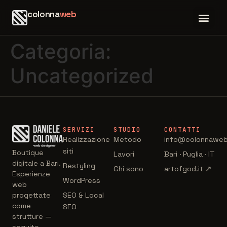
colonna
web
Categoria:
Uncategorized
SERVIZI
STUDIO
CONTATTI
Realizzazione
Metodo
info@colonnaweb
siti
Boutique
Lavori
Bari · Puglia · IT
digitale a Bari.
Restyling
Chi sono
artofgod.it ↗
Esperienze
WordPress
web
SEO & Local
progettate
come
SEO
strutture —